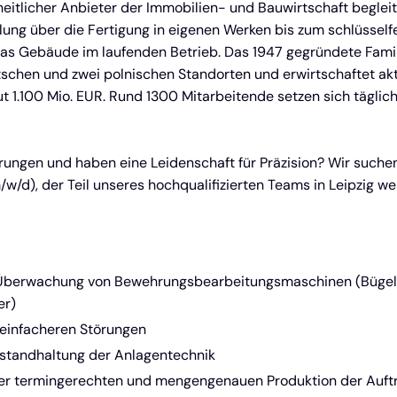
eitlicher Anbieter der Immobilien- und Bauwirtschaft beglei
lung über die Fertigung in eigenen Werken bis zum schlüssel
 das Gebäude im laufenden Betrieb. Das 1947 gegründete Fam
tschen und zwei polnischen Standorten und erwirtschaftet akt
ut 1.100 Mio. EUR. Rund 1300 Mitarbeitende setzen sich täglich
rungen und haben eine Leidenschaft für Präzision? Wir suche
/d), der Teil unseres hochqualifizierten Teams in Leipzig w
Überwachung von Bewehrungsbearbeitungsmaschinen (Bügel
er)
 einfacheren Störungen
standhaltung der Anlagentechnik
der termingerechten und mengengenauen Produktion der Auft