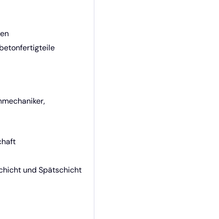
ben
etonfertigteile
nmechaniker,
chaft
schicht und Spätschicht