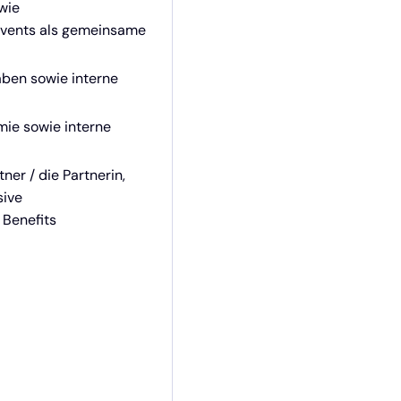
wie
events als gemeinsame
ben sowie interne
mie sowie interne
ner / die Partnerin,
sive
 Benefits