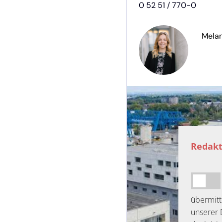
0 52 51 / 770-0
Mela
Redakt
übermitt
unserer 