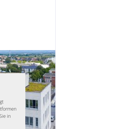
gt
ttformen
Sie in