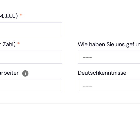
MM.JJJJ)
*
r Zahl)
*
Wie haben Sie uns gef
---
arbeiter
Deutschkenntnisse
---