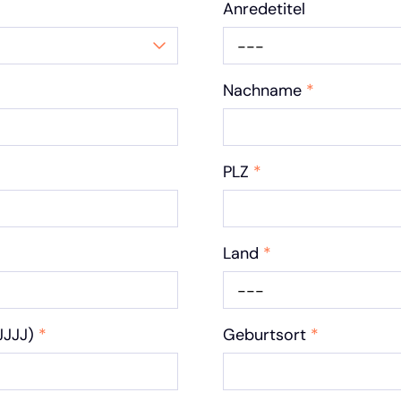
Anredetitel
---
Nachname
*
PLZ
*
Land
*
---
JJJJ)
*
Geburtsort
*